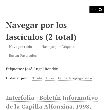
i
n
c
i
Navegar por los
p
a
fascículos (2 total)
l
Navegar todo
Navegar por Etiqueta
Buscar Fascículos
Etiquetas: José Angel Rendón
Ordenar por:
Título
Autor
Fecha de agregación
Interfolia : Boletín Informativo
de la Capilla Alfonsina, 1998,