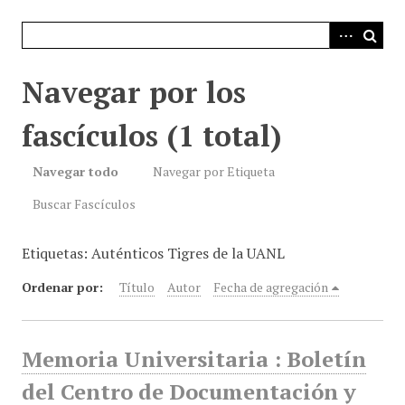
i
n
c
i
Navegar por los
p
a
fascículos (1 total)
l
Navegar todo
Navegar por Etiqueta
Buscar Fascículos
Etiquetas: Auténticos Tigres de la UANL
Ordenar por:
Título
Autor
Fecha de agregación
Memoria Universitaria : Boletín
del Centro de Documentación y