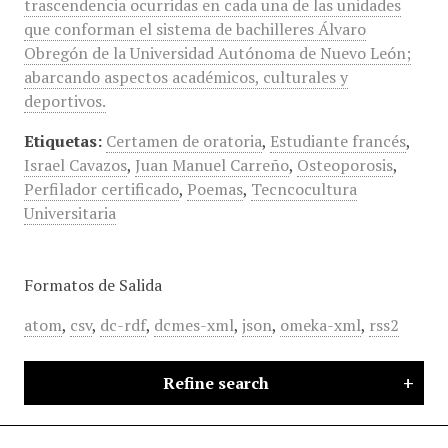
trascendencia ocurridas en cada una de las unidades
que conforman el sistema de bachilleres Álvaro
Obregón de la Universidad Autónoma de Nuevo León;
abarcando aspectos académicos, culturales y
deportivos.
Etiquetas:
Certamen de oratoria
,
Estudiante francés
,
Israel Cavazos
,
Juan Manuel Carreño
,
Osteoporosis
,
Perfilador certificado
,
Poemas
,
Tecncocultura
Universitaria
Formatos de Salida
atom
,
csv
,
dc-rdf
,
dcmes-xml
,
json
,
omeka-xml
,
rss2
Refine search