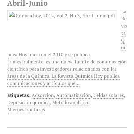
Abril-Junio
La
Re
vis
ta
Q
uí
mica Hoy inicia en el 2010 y se publica
trimestralmente, es una nueva fuente de comunicación
científica para investigadores relacionados con las
áreas de la Química. La Revista Química Hoy publica
comunicaciones y artículos que…
Etiquetas:
Adsorción
,
Automatización
,
Celdas solares
,
Deposición química
,
Método analítico
,
Microestructuras