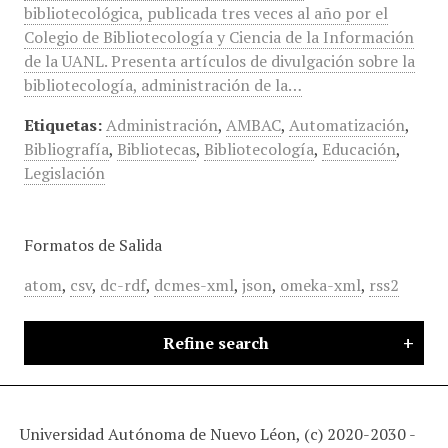
bibliotecológica, publicada tres veces al año por el
Colegio de Bibliotecología y Ciencia de la Información
de la UANL. Presenta artículos de divulgación sobre la
bibliotecología, administración de la…
Etiquetas:
Administración
,
AMBAC
,
Automatización
,
Bibliografía
,
Bibliotecas
,
Bibliotecología
,
Educación
,
Legislación
Formatos de Salida
atom
,
csv
,
dc-rdf
,
dcmes-xml
,
json
,
omeka-xml
,
rss2
Refine search
Universidad Autónoma de Nuevo Léon, (c) 2020-2030 -