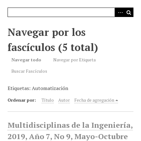
i
n
c
i
Navegar por los
p
a
fascículos (5 total)
l
Navegar todo
Navegar por Etiqueta
Buscar Fascículos
Etiquetas: Automatización
Ordenar por:
Título
Autor
Fecha de agregación
Multidisciplinas de la Ingeniería,
2019, Año 7, No 9, Mayo-Octubre