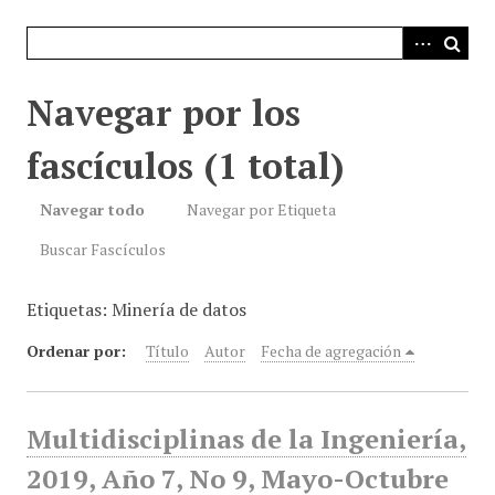
i
n
c
i
Navegar por los
p
a
fascículos (1 total)
l
Navegar todo
Navegar por Etiqueta
Buscar Fascículos
Etiquetas: Minería de datos
Ordenar por:
Título
Autor
Fecha de agregación
Multidisciplinas de la Ingeniería,
2019, Año 7, No 9, Mayo-Octubre