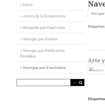
Nave
i
Inicio
n
Navegar
c
Acerca de la Hemeroteca
i
Etiquetas
p
Búsqueda por Fascículos
a
l
Navegar por Fondos
Navegar por Publicación
Periódica
Arte y
Navegar por Fascículos
Etiquetas