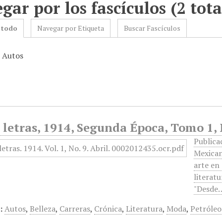
gar por los fascículos (2 tota
 todo
Navegar por Etiqueta
Buscar Fascículos
: Autos
 letras, 1914, Segunda Época, Tomo 1, 
Publica
Mexicana
arte en
literatu
"Desde
:
Autos
,
Belleza
,
Carreras
,
Crónica
,
Literatura
,
Moda
,
Petróleo