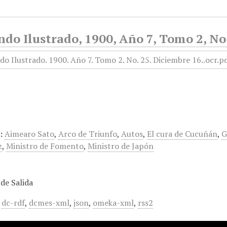
do Ilustrado, 1900, Año 7, Tomo 2, No
:
Aimearo Sato
,
Arco de Triunfo
,
Autos
,
El cura de Cucuñán
,
G
z
,
Ministro de Fomento
,
Ministro de Japón
de Salida
,
dc-rdf
,
dcmes-xml
,
json
,
omeka-xml
,
rss2