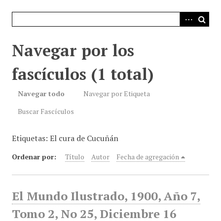
i
n
c
i
Navegar por los
p
a
fascículos (1 total)
l
Navegar todo
Navegar por Etiqueta
Buscar Fascículos
Etiquetas: El cura de Cucuñán
Ordenar por:
Título
Autor
Fecha de agregación
El Mundo Ilustrado, 1900, Año 7,
Tomo 2, No 25, Diciembre 16