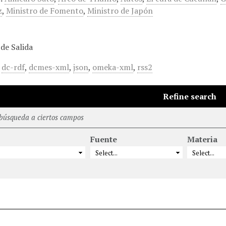
z
,
Ministro de Fomento
,
Ministro de Japón
de Salida
,
dc-rdf
,
dcmes-xml
,
json
,
omeka-xml
,
rss2
Refine search
 búsqueda a ciertos campos
Fuente
Materia