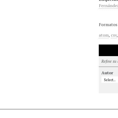
Fernánde
Formatos 
atom
,
csv
Refine su
Autor