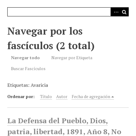
i
n
c
i
Navegar por los
p
a
fascículos (2 total)
l
Navegar todo
Navegar por Etiqueta
Buscar Fascículos
Etiquetas: Avaricia
Ordenar por:
Título
Autor
Fecha de agregación
La Defensa del Pueblo, Dios,
patria, libertad, 1891, Año 8, No