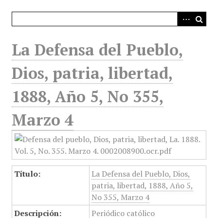
i
n
c
i
La Defensa del Pueblo,
p
a
Dios, patria, libertad,
l
1888, Año 5, No 355,
Marzo 4
Título:
La Defensa del Pueblo, Dios,
patria, libertad, 1888, Año 5,
No 355, Marzo 4
Descripción:
Periódico católico