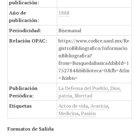
publicación:
Año de
1888
publicación:
Periodicidad:
Bisemanal
Relación OPAC:
https://www.codice.uanl.mx/Re
gistroBibliografico/Informacio
nBibliografica?
from=BusquedaBasica&bibId=1
752784&biblioteca=0&fb=&fm
=&isbn=
Publicación
La Defensa del Pueblo, Dios,
Periódica:
patria, libertad
Etiquetas
Actos de vida
,
Avaricia
,
Medicina
,
Pasión
Formatos de Salida