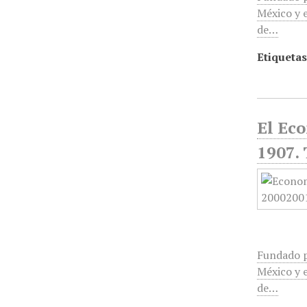
México y e
de…
Etiquetas
El Ec
1907. 
Fundado p
México y e
de…