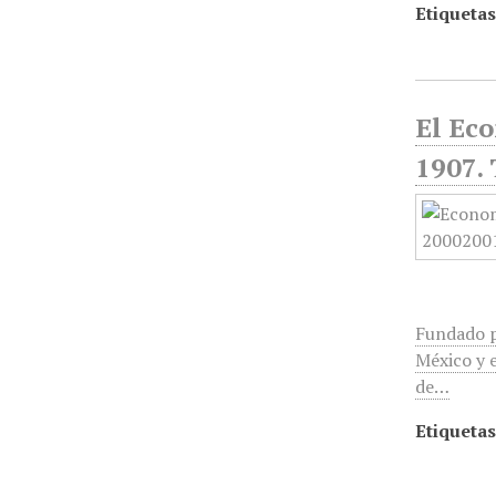
Etiquetas
El Ec
1907. 
Fundado p
México y e
de…
Etiquetas