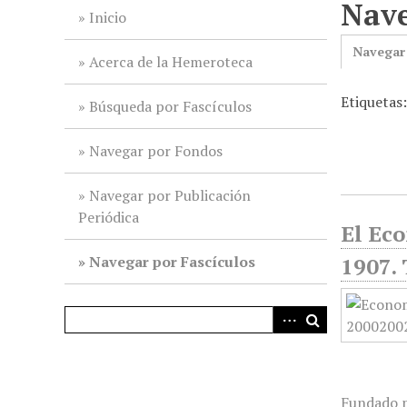
Nave
i
Inicio
n
Navegar
c
Acerca de la Hemeroteca
i
Etiquetas
p
Búsqueda por Fascículos
a
l
Navegar por Fondos
Navegar por Publicación
Periódica
El Ec
Navegar por Fascículos
1907. 
Fundado p