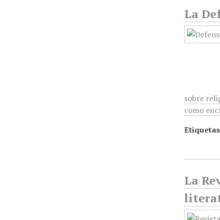
La Def
sobre reli
como encí
Etiquetas
La Rev
litera