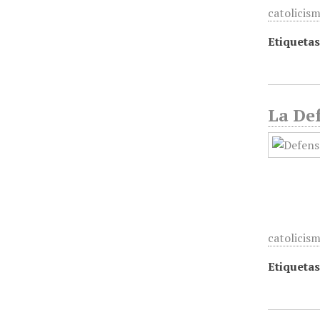
catolicis
Etiquetas
La Def
catolicis
Etiquetas