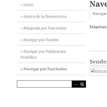
Nave
i
Inicio
n
Navegar
c
Acerca de la Hemeroteca
i
Etiquetas
p
Búsqueda por Fascículos
a
l
Navegar por Fondos
Navegar por Publicación
Periódica
Sender
Navegar por Fascículos