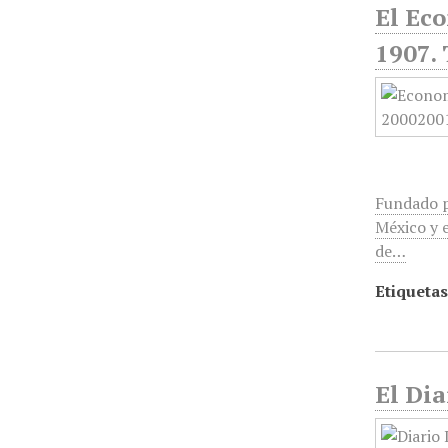
El Ec
1907. 
Fundado p
México y e
de…
Etiquetas
El Dia