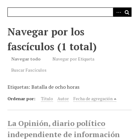
i
n
c
i
Navegar por los
p
a
fascículos (1 total)
l
Navegar todo
Navegar por Etiqueta
Buscar Fascículos
Etiquetas: Batalla de ocho horas
Ordenar por:
Título
Autor
Fecha de agregación
La Opinión, diario político
independiente de información