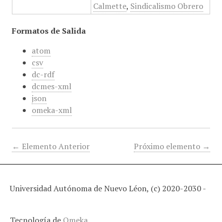
Calmette
,
Sindicalismo Obrero
Formatos de Salida
atom
csv
dc-rdf
dcmes-xml
json
omeka-xml
← Elemento Anterior
Próximo elemento →
Universidad Autónoma de Nuevo Léon, (c) 2020-2030 -
Tecnología de
Omeka
.