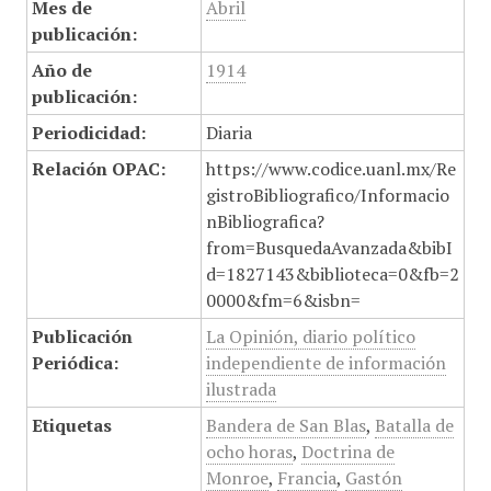
Mes de
Abril
publicación:
Año de
1914
publicación:
Periodicidad:
Diaria
Relación OPAC:
https://www.codice.uanl.mx/Re
gistroBibliografico/Informacio
nBibliografica?
from=BusquedaAvanzada&bibI
d=1827143&biblioteca=0&fb=2
0000&fm=6&isbn=
Publicación
La Opinión, diario político
Periódica:
independiente de información
ilustrada
Etiquetas
Bandera de San Blas
,
Batalla de
ocho horas
,
Doctrina de
Monroe
,
Francia
,
Gastón