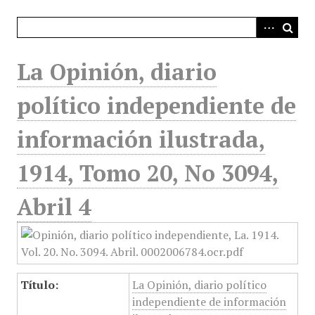
i
n
c
i
La Opinión, diario
p
a
político independiente de
l
información ilustrada,
1914, Tomo 20, No 3094,
Abril 4
Título:
La Opinión, diario político
independiente de información