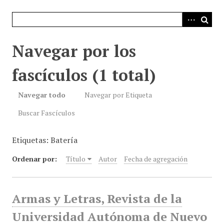
i
n
c
i
Navegar por los
p
a
fascículos (1 total)
l
Navegar todo
Navegar por Etiqueta
Buscar Fascículos
Etiquetas: Batería
Ordenar por:
Título
Autor
Fecha de agregación
Armas y Letras, Revista de la
Universidad Autónoma de Nuevo