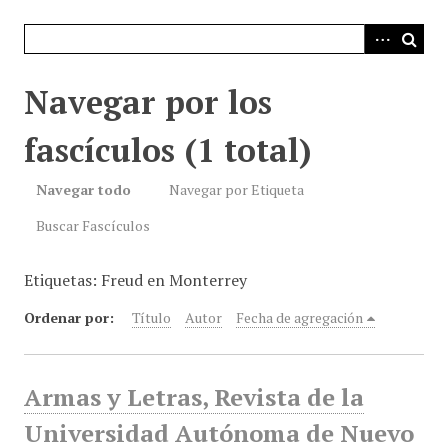
i
n
c
i
Navegar por los
p
a
fascículos (1 total)
l
Navegar todo
Navegar por Etiqueta
Buscar Fascículos
Etiquetas: Freud en Monterrey
Ordenar por:
Título
Autor
Fecha de agregación
Armas y Letras, Revista de la
Universidad Autónoma de Nuevo