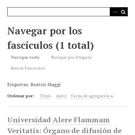
i
n
c
i
Navegar por los
p
a
fascículos (1 total)
l
Navegar todo
Navegar por Etiqueta
Buscar Fascículos
Etiquetas: Beatriz Maggi
Ordenar por:
Título
Autor
Fecha de agregación
Universidad Alere Flammam
Veritatis: Órgano de difusión de