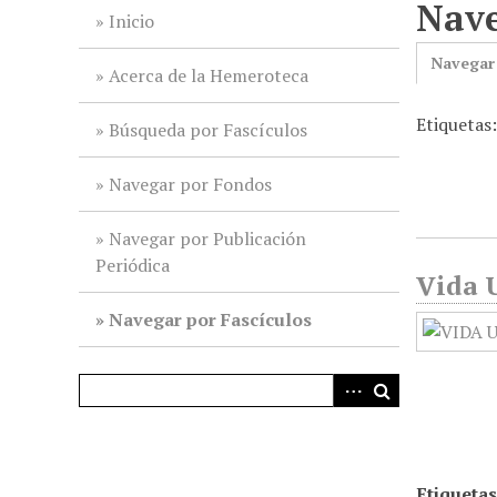
Nave
i
Inicio
n
Navegar
c
Acerca de la Hemeroteca
i
Etiquetas:
p
Búsqueda por Fascículos
a
l
Navegar por Fondos
Navegar por Publicación
Periódica
Vida U
Navegar por Fascículos
Etiquetas