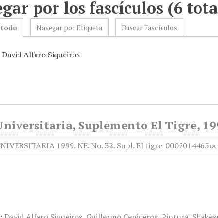
gar por los fascículos (6 tota
 todo
Navegar por Etiqueta
Buscar Fascículos
 David Alfaro Siqueiros
niversitaria, Suplemento El Tigre, 19
:
David Alfaro Siqueiros
,
Guillermo Ceniceros
,
Pintura
,
Shakes