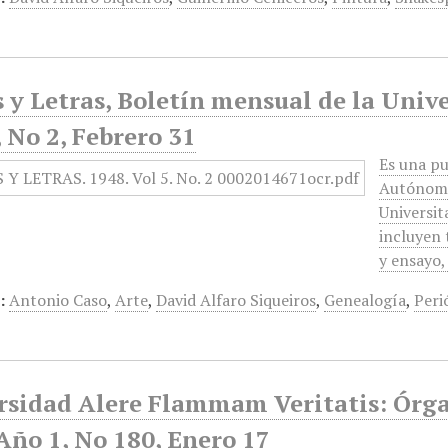
 y Letras, Boletín mensual de la Univ
 No 2, Febrero 31
Es una pu
Autónoma 
Universit
incluyen 
y ensayo
:
Antonio Caso
,
Arte
,
David Alfaro Siqueiros
,
Genealogía
,
Peri
rsidad Alere Flammam Veritatis: Órga
Año 1, No 180, Enero 17