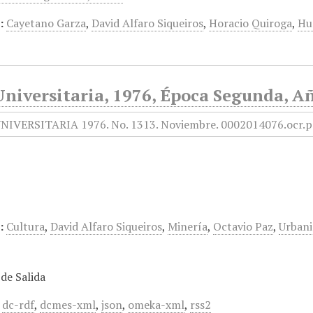
:
Cayetano Garza
,
David Alfaro Siqueiros
,
Horacio Quiroga
,
Hu
Universitaria, 1976, Época Segunda, A
:
Cultura
,
David Alfaro Siqueiros
,
Minería
,
Octavio Paz
,
Urban
de Salida
,
dc-rdf
,
dcmes-xml
,
json
,
omeka-xml
,
rss2