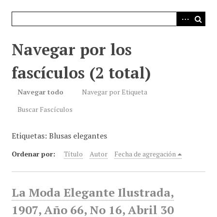
i
n
c
i
Navegar por los
p
a
fascículos (2 total)
l
Navegar todo
Navegar por Etiqueta
Buscar Fascículos
Etiquetas: Blusas elegantes
Ordenar por:
Título
Autor
Fecha de agregación
La Moda Elegante Ilustrada,
1907, Año 66, No 16, Abril 30