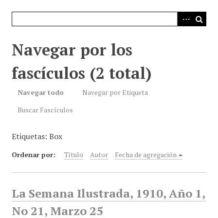
i
n
c
i
Navegar por los
p
a
fascículos (2 total)
l
Navegar todo
Navegar por Etiqueta
Buscar Fascículos
Etiquetas: Box
Ordenar por:
Título
Autor
Fecha de agregación
La Semana Ilustrada, 1910, Año 1,
No 21, Marzo 25