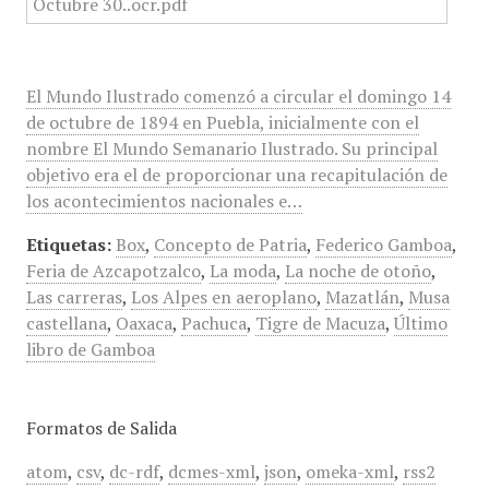
El Mundo Ilustrado comenzó a circular el domingo 14
de octubre de 1894 en Puebla, inicialmente con el
nombre El Mundo Semanario Ilustrado. Su principal
objetivo era el de proporcionar una recapitulación de
los acontecimientos nacionales e…
Etiquetas:
Box
,
Concepto de Patria
,
Federico Gamboa
,
Feria de Azcapotzalco
,
La moda
,
La noche de otoño
,
Las carreras
,
Los Alpes en aeroplano
,
Mazatlán
,
Musa
castellana
,
Oaxaca
,
Pachuca
,
Tigre de Macuza
,
Último
libro de Gamboa
Formatos de Salida
atom
,
csv
,
dc-rdf
,
dcmes-xml
,
json
,
omeka-xml
,
rss2