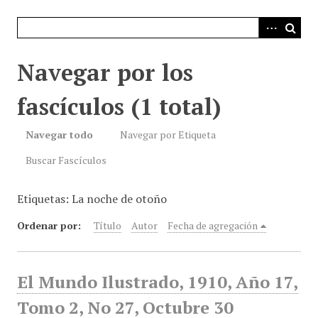
i
n
c
i
Navegar por los
p
a
fascículos (1 total)
l
Navegar todo
Navegar por Etiqueta
Buscar Fascículos
Etiquetas: La noche de otoño
Ordenar por:
Título
Autor
Fecha de agregación
El Mundo Ilustrado, 1910, Año 17,
Tomo 2, No 27, Octubre 30