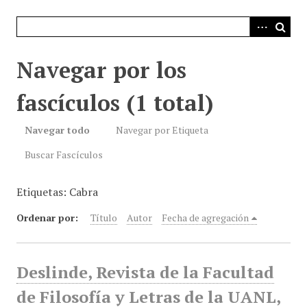
i
n
c
i
Navegar por los
p
a
fascículos (1 total)
l
Navegar todo
Navegar por Etiqueta
Buscar Fascículos
Etiquetas: Cabra
Ordenar por:
Título
Autor
Fecha de agregación
Deslinde, Revista de la Facultad
de Filosofía y Letras de la UANL,