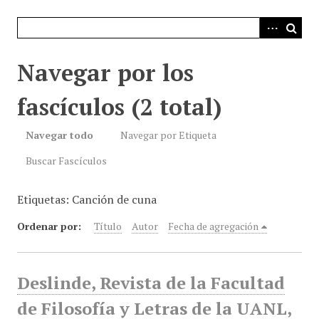
i
n
c
i
Navegar por los
p
a
fascículos (2 total)
l
Navegar todo
Navegar por Etiqueta
Buscar Fascículos
Etiquetas: Canción de cuna
Ordenar por:
Título
Autor
Fecha de agregación
Deslinde, Revista de la Facultad
de Filosofía y Letras de la UANL,