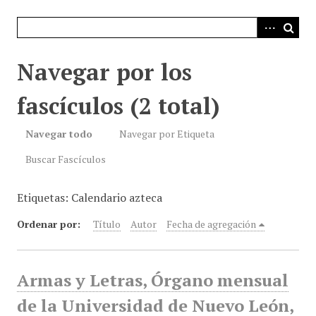
i
n
c
i
Navegar por los
p
a
fascículos (2 total)
l
Navegar todo
Navegar por Etiqueta
Buscar Fascículos
Etiquetas: Calendario azteca
Ordenar por:
Título
Autor
Fecha de agregación
Armas y Letras, Órgano mensual
de la Universidad de Nuevo León,