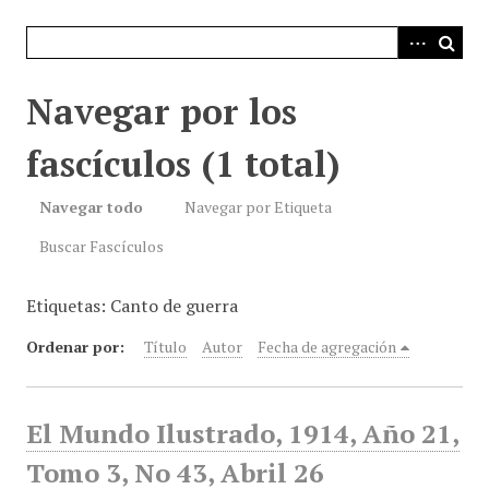
i
n
c
i
Navegar por los
p
a
fascículos (1 total)
l
Navegar todo
Navegar por Etiqueta
Buscar Fascículos
Etiquetas: Canto de guerra
Ordenar por:
Título
Autor
Fecha de agregación
El Mundo Ilustrado, 1914, Año 21,
Tomo 3, No 43, Abril 26