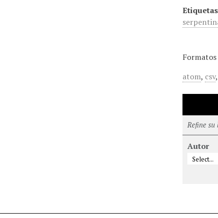
Etiquetas
serpentin
Formatos 
atom
,
csv
Refine su
Autor