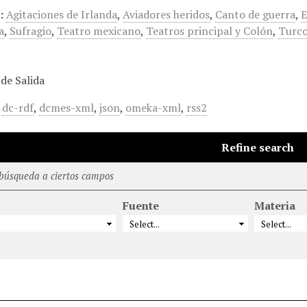
:
Agitaciones de Irlanda
,
Aviadores heridos
,
Canto de guerra
,
E
a
,
Sufragio
,
Teatro mexicano
,
Teatros principal y Colón
,
Turc
de Salida
,
dc-rdf
,
dcmes-xml
,
json
,
omeka-xml
,
rss2
Refine search
 búsqueda a ciertos campos
Fuente
Materia