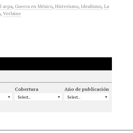
l arpa
,
Guerra en México
,
Histerismo
,
Idealismo
,
La
o
,
Verlaine
Cobertura
Año de publicación