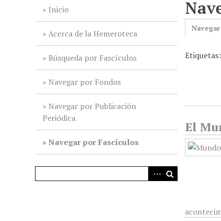
Nave
i
Inicio
n
Navegar
c
Acerca de la Hemeroteca
i
Etiquetas
p
Búsqueda por Fascículos
a
l
Navegar por Fondos
Navegar por Publicación
Periódica
El Mun
Navegar por Fascículos
acontecim