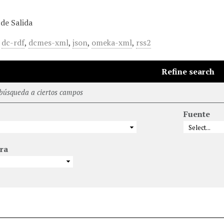
de Salida
,
dc-rdf
,
dcmes-xml
,
json
,
omeka-xml
,
rss2
Refine search
 búsqueda a ciertos campos
Fuente
ra