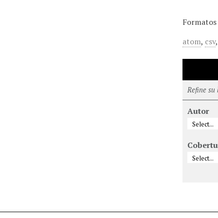
Formatos 
atom
,
csv
Refine su
Autor
Cobertu