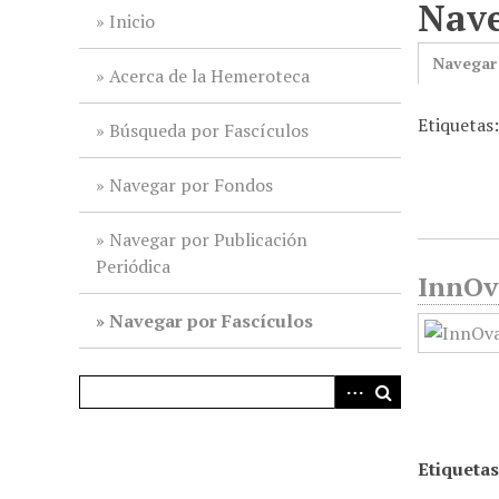
Nave
i
Inicio
n
Navegar
c
Acerca de la Hemeroteca
i
Etiquetas
p
Búsqueda por Fascículos
a
l
Navegar por Fondos
Navegar por Publicación
Periódica
InnOva
Navegar por Fascículos
Etiquetas