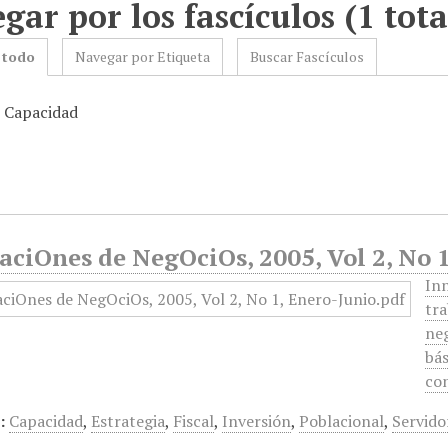
gar por los fascículos (1 tota
 todo
Navegar por Etiqueta
Buscar Fascículos
: Capacidad
ciOnes de NegOciOs, 2005, Vol 2, No 
Inn
tra
neg
bás
con
:
Capacidad
,
Estrategia
,
Fiscal
,
Inversión
,
Poblacional
,
Servido