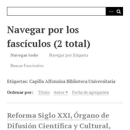
i
n
c
i
Navegar por los
p
a
fascículos (2 total)
l
Navegar todo
Navegar por Etiqueta
Buscar Fascículos
Etiquetas: Capilla Alfonsina Biblioteca Universitaria
Ordenar por:
Título
Autor
Fecha de agregación
Reforma Siglo XXI, Órgano de
Difusión Científica y Cultural,