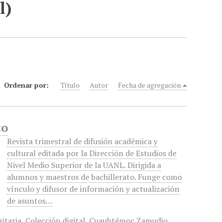
l)
Ordenar por:
Título
Autor
Fecha de agregación
to
Revista trimestral de difusión académica y
cultural editada por la Dirección de Estudios de
Nivel Medio Superior de la UANL. Dirigida a
alumnos y maestros de bachillerato. Funge como
vínculo y difusor de información y actualización
de asuntos…
sitaria
,
Colección digital
,
Cuauhtémoc Zamudio
,