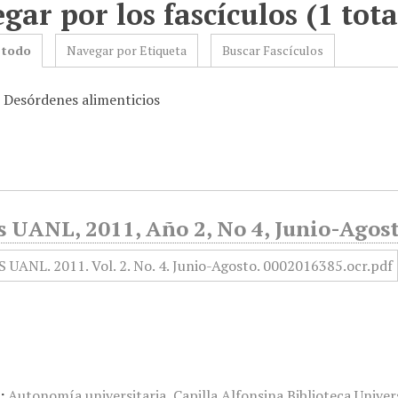
gar por los fascículos (1 tota
 todo
Navegar por Etiqueta
Buscar Fascículos
: Desórdenes alimenticios
s UANL, 2011, Año 2, No 4, Junio-Agos
:
Autonomía universitaria
,
Capilla Alfonsina Biblioteca Univer