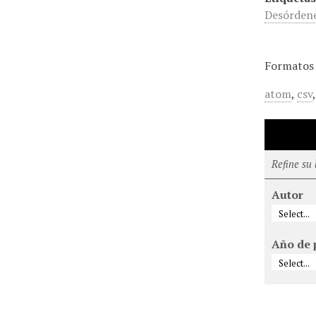
Desórdene
Formatos 
atom
,
csv
Refine su
Autor
Año de 