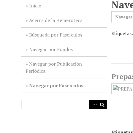
Nave
i
Inicio
n
Navegar
c
Acerca de la Hemeroteca
i
Etiquetas
p
Búsqueda por Fascículos
a
l
Navegar por Fondos
Navegar por Publicación
Periódica
Prepa
Navegar por Fascículos
Etiquetas