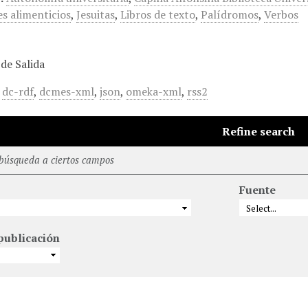
s alimenticios
,
Jesuitas
,
Libros de texto
,
Palídromos
,
Verbos
de Salida
,
dc-rdf
,
dcmes-xml
,
json
,
omeka-xml
,
rss2
Refine search
 búsqueda a ciertos campos
Fuente
publicación