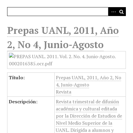
i
n
c
i
Prepas UANL, 2011, Año
p
a
2, No 4, Junio-Agosto
l
Título:
Prepas UANL, 2011, Año 2, No
4, Junio-Agosto
Revista
Descripción:
Revista trimestral de difusión
académica y cultural editada
por la Dirección de Estudios de
Nivel Medio Superior de la
UANL. Dirigida a alumnos y