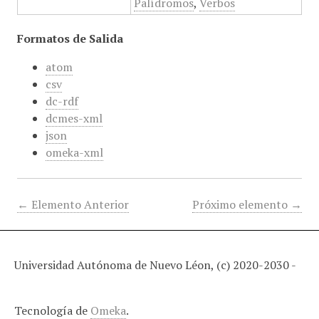
Palídromos
,
Verbos
Formatos de Salida
atom
csv
dc-rdf
dcmes-xml
json
omeka-xml
← Elemento Anterior
Próximo elemento →
Universidad Autónoma de Nuevo Léon, (c) 2020-2030 -
Tecnología de
Omeka
.