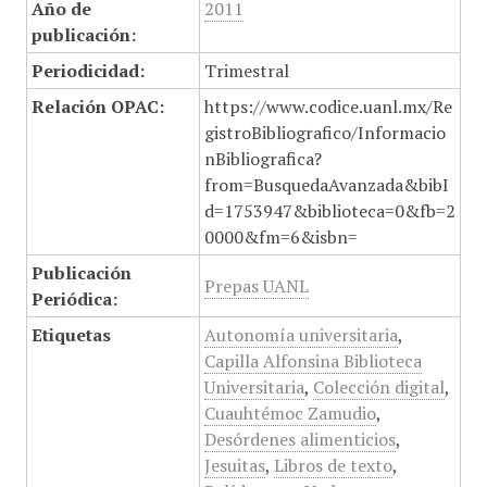
Año de
2011
publicación:
Periodicidad:
Trimestral
Relación OPAC:
https://www.codice.uanl.mx/Re
gistroBibliografico/Informacio
nBibliografica?
from=BusquedaAvanzada&bibI
d=1753947&biblioteca=0&fb=2
0000&fm=6&isbn=
Publicación
Prepas UANL
Periódica:
Etiquetas
Autonomía universitaria
,
Capilla Alfonsina Biblioteca
Universitaria
,
Colección digital
,
Cuauhtémoc Zamudio
,
Desórdenes alimenticios
,
Jesuitas
,
Libros de texto
,