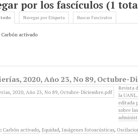
gar por los fascículos (1 tota
 todo
Navegar por Etiqueta
Buscar Fascículos
: Carbón activado
erías, 2020, Año 23, No 89, Octubre-D
Revista 
la UANL.
editada 
sobre las
administ
:
Carbón activado
,
Equidad
,
Imágenes fotoacústicas
,
Oscilacio