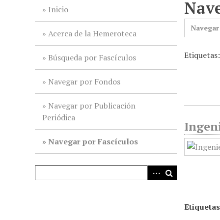
Nave
i
Inicio
n
Navegar
c
Acerca de la Hemeroteca
i
Etiquetas
p
Búsqueda por Fascículos
a
l
Navegar por Fondos
Navegar por Publicación
Periódica
Ingeni
Navegar por Fascículos
Etiquetas