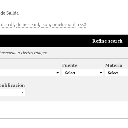
de Salida
,
dc-rdf
,
dcmes-xml
,
json
,
omeka-xml
,
rss2
Refine search
 búsqueda a ciertos campos
Fuente
Materia
publicación