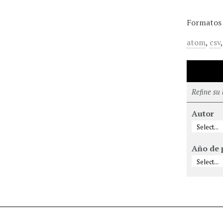
Formatos 
atom
,
csv
Refine su
Autor
Año de 