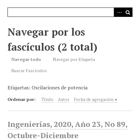
i
n
c
i
Navegar por los
p
a
fascículos (2 total)
l
Navegar todo
Navegar por Etiqueta
Buscar Fascículos
Etiquetas: Oscilaciones de potencia
Ordenar por:
Título
Autor
Fecha de agregación
Ingenierías, 2020, Año 23, No 89,
Octubre-Diciembre