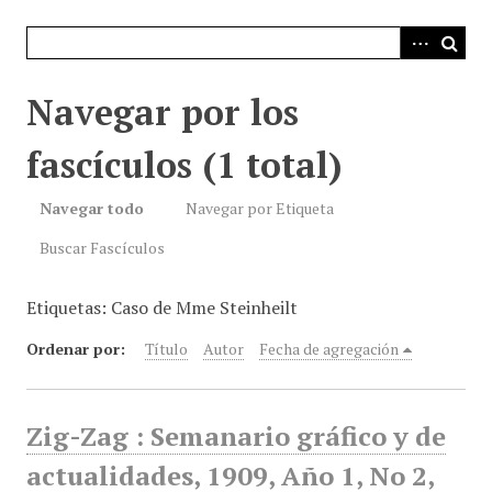
i
n
c
i
Navegar por los
p
a
fascículos (1 total)
l
Navegar todo
Navegar por Etiqueta
Buscar Fascículos
Etiquetas: Caso de Mme Steinheilt
Ordenar por:
Título
Autor
Fecha de agregación
Zig-Zag : Semanario gráfico y de
actualidades, 1909, Año 1, No 2,