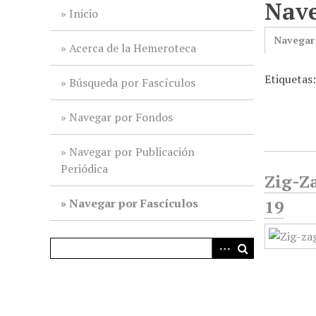
Nave
i
Inicio
n
Navegar
c
Acerca de la Hemeroteca
i
Etiquetas
p
Búsqueda por Fascículos
a
l
Navegar por Fondos
Navegar por Publicación
Periódica
Zig-Za
Navegar por Fascículos
19