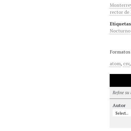
Monterrey
rector de
Etiquetas
Nocturno
Formatos 
atom
,
csv
Refine su
Autor