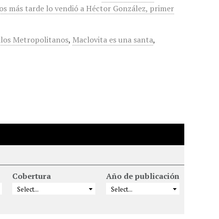
os más tarde lo vendió a Héctor González, primer
los Metropolitanos
,
Maclovita es una santa
,
Cobertura
Año de publicación