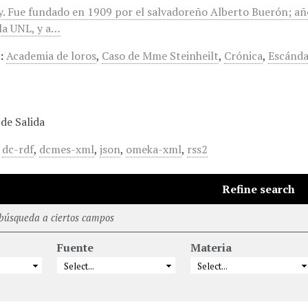
. Fue fundado en 1909 por el salvadoreño Alberto Buerón; añ
 la UNL, y a…
:
Academia de loros
,
Caso de Mme Steinheilt
,
Crónica
,
Escánda
de Salida
,
dc-rdf
,
dcmes-xml
,
json
,
omeka-xml
,
rss2
Refine search
 búsqueda a ciertos campos
Fuente
Materia