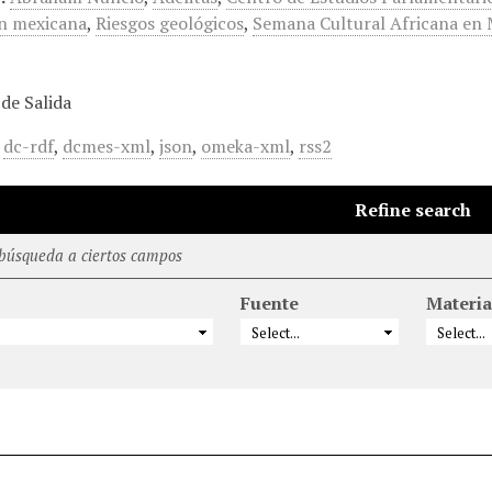
n mexicana
,
Riesgos geológicos
,
Semana Cultural Africana en 
de Salida
,
dc-rdf
,
dcmes-xml
,
json
,
omeka-xml
,
rss2
Refine search
 búsqueda a ciertos campos
Fuente
Materia