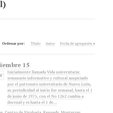
l)
Ordenar por:
Título
Autor
Fecha de agregación
viembre 15
Inicialmente llamada Vida universitaria:
semanario informativo y cultural auspiciado
por el patronato universitario de Nuevo León,
su periodicidad al inicio fue semanal, hasta el 1
de junio de 1975, con el No 1262 cambia a
docenal y es hasta el 1 de…
os
,
Centro de Virología
,
Kennedy
,
Monterrey
,