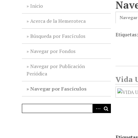
Nave
i
Inicio
n
Navegar
c
Acerca de la Hemeroteca
i
Etiquetas
p
Búsqueda por Fascículos
a
l
Navegar por Fondos
Navegar por Publicación
Periódica
Vida U
Navegar por Fascículos
Etiquetas