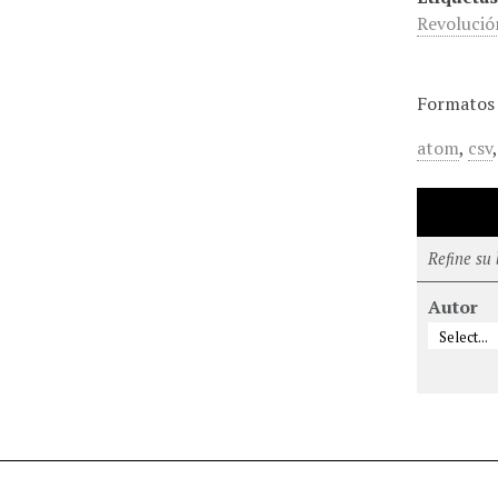
Revolució
Formatos 
atom
,
csv
Refine su
Autor