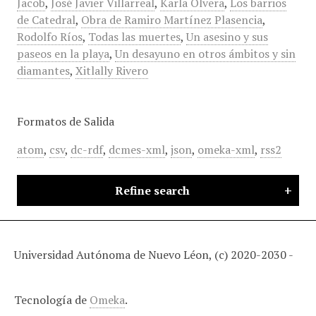
Jacob
,
José Javier Villarreal
,
Karla Olvera
,
Los barrios
de Catedral
,
Obra de Ramiro Martínez Plasencia
,
Rodolfo Ríos
,
Todas las muertes
,
Un asesino y sus
paseos en la playa
,
Un desayuno en otros ámbitos y sin
diamantes
,
Xitlally Rivero
Formatos de Salida
atom
,
csv
,
dc-rdf
,
dcmes-xml
,
json
,
omeka-xml
,
rss2
Refine search
Universidad Autónoma de Nuevo Léon, (c) 2020-2030 -
Tecnología de
Omeka
.