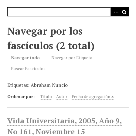
i
n
c
i
Navegar por los
p
a
fascículos (2 total)
l
Navegar todo
Navegar por Etiqueta
Buscar Fascículos
Etiquetas: Abraham Nuncio
Ordenar por:
Título
Autor
Fecha de agregación
Vida Universitaria, 2005, Año 9,
No 161, Noviembre 15