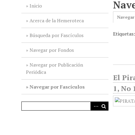
Nave
i
Inicio
n
Navegar
c
Acerca de la Hemeroteca
i
Etiquetas
p
Búsqueda por Fascículos
a
l
Navegar por Fondos
Navegar por Publicación
Periódica
El Pir
Navegar por Fascículos
1, No 