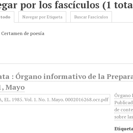
gar por los fascículos (1 tota
 todo
Navegar por Etiqueta
Buscar Fascículos
: Certamen de poesía
ata : Órgano informativo de la Prepar
1, Mayo
Órgano I
Publicad
de conte
sobre la
Etiqueta