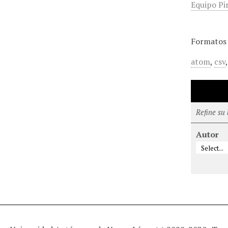
Equipo Pi
Formatos 
atom
,
csv
Refine su
Autor