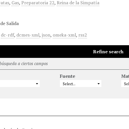
ratas
,
Gas
,
Preparatoria 22
,
Reina de la Simpatía
de Salida
,
dc-rdf
,
dcmes-xml
,
json
,
omeka-xml
,
rss2
Refine search
 búsqueda a ciertos campos
Fuente
Mat