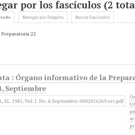
gar por los fascículos (2 tota
 todo
Navegar por Etiqueta
Buscar Fascículos
: Preparatoria 22
ata : Órgano informativo de la Prepar
4, Septiembre
Ór
UA
pu
ac
pr