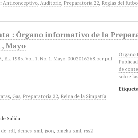
:
Anticonceptivo
,
Auditorio
,
Preparatoria 22
,
Reglas del futbo
ata : Órgano informativo de la Prepar
1, Mayo
Órgano I
Publicad
de conte
sobre la
Etiqueta
ratas
,
Gas
,
Preparatoria 22
,
Reina de la Simpatía
de Salida
,
dc-rdf
,
dcmes-xml
,
json
,
omeka-xml
,
rss2