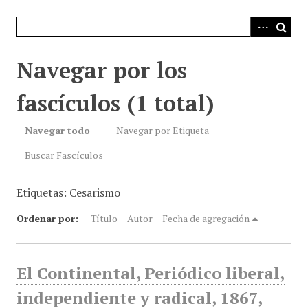
i
n
c
i
Navegar por los
p
a
fascículos (1 total)
l
Navegar todo
Navegar por Etiqueta
Buscar Fascículos
Etiquetas: Cesarismo
Ordenar por:
Título
Autor
Fecha de agregación
El Continental, Periódico liberal,
independiente y radical, 1867,