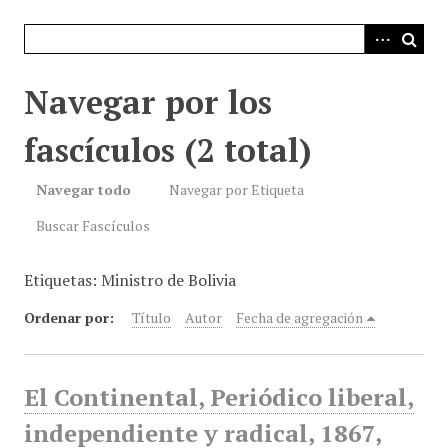
i
n
c
i
Navegar por los
p
a
fascículos (2 total)
l
Navegar todo
Navegar por Etiqueta
Buscar Fascículos
Etiquetas: Ministro de Bolivia
Ordenar por:
Título
Autor
Fecha de agregación
El Continental, Periódico liberal,
independiente y radical, 1867,