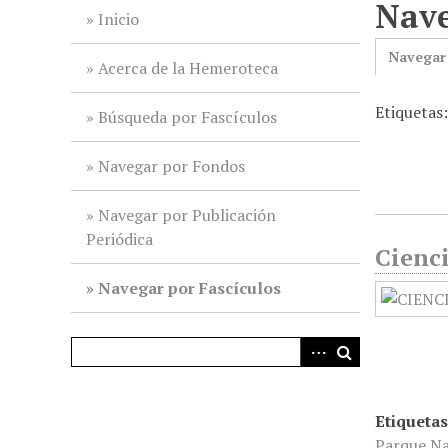
Nave
i
Inicio
n
Navegar
c
Acerca de la Hemeroteca
i
Etiquetas:
p
Búsqueda por Fascículos
a
l
Navegar por Fondos
Navegar por Publicación
Periódica
Cienci
Navegar por Fascículos
Etiquetas
Parque N