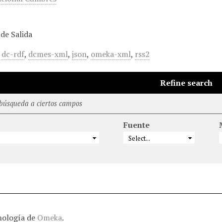
de Salida
,
dc-rdf
,
dcmes-xml
,
json
,
omeka-xml
,
rss2
Refine search
 búsqueda a ciertos campos
Fuente
nología de
Omeka
.