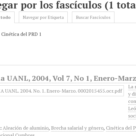
gar por los fascículos (1 tota
 todo
Navegar por Etiqueta
Buscar Fascículos
 Cinética del PRD 1
a UANL, 2004, Vol 7, No 1, Enero-Marz
La 
y d
con
Leó
soc
:
Aleación de aluminio
,
Brecha salarial y género
,
Cinética del 
acional Cumbres