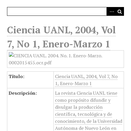
i
n
c
i
Ciencia UANL, 2004, Vol
p
a
7, No 1, Enero-Marzo 1
l
Título:
Ciencia UANL, 2004, Vol 7, No
1, Enero-Marzo 1
Descripción:
La revista Ciencia UANL tiene
como propósito difundir y
divulgar la producción
científica, tecnológica y de
conocimiento, de la Universidad
Autónoma de Nuevo León en