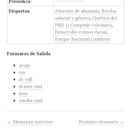
Periódica:
Etiquetas
Aleación de aluminio
,
Brecha
salarial y género
,
Cinética del
PRD 1
,
Complejo volcánico
,
Desarrollo cráneo-facial
,
Parque Nacional Cumbres
Formatos de Salida
atom
csv
dc-rdf
dcmes-xml
json
omeka-xml
← Elemento Anterior
Próximo elemento →