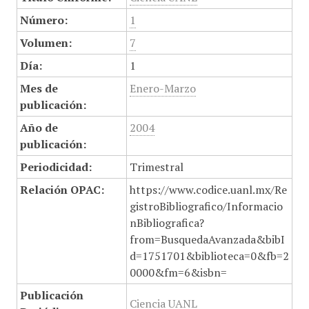
Número:
1
Volumen:
7
Día:
1
Mes de
Enero-Marzo
publicación:
Año de
2004
publicación:
Periodicidad:
Trimestral
Relación OPAC:
https://www.codice.uanl.mx/Re
gistroBibliografico/Informacio
nBibliografica?
from=BusquedaAvanzada&bibI
d=1751701&biblioteca=0&fb=2
0000&fm=6&isbn=
Publicación
Ciencia UANL