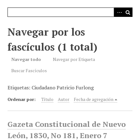
i
n
c
i
Navegar por los
p
a
fascículos (1 total)
l
Navegar todo
Navegar por Etiqueta
Buscar Fascículos
Etiquetas: Ciudadano Patricio Furlong
Ordenar por:
Título
Autor
Fecha de agregación
Gazeta Constitucional de Nuevo
León, 1830, No 181, Enero 7