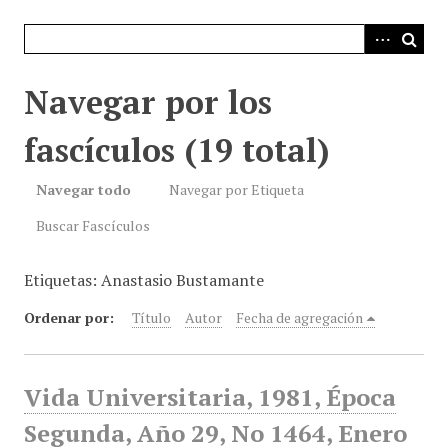
i
n
c
i
Navegar por los
p
a
fascículos (19 total)
l
Navegar todo
Navegar por Etiqueta
Buscar Fascículos
Etiquetas: Anastasio Bustamante
Ordenar por:
Título
Autor
Fecha de agregación
Vida Universitaria, 1981, Época
Segunda, Año 29, No 1464, Enero