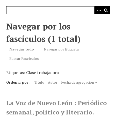
i
n
c
i
Navegar por los
p
a
fascículos (1 total)
l
Navegar todo
Navegar por Etiqueta
Buscar Fascículos
Etiquetas: Clase trabajadora
Ordenar por:
Título
Autor
Fecha de agregación
La Voz de Nuevo León : Periódico
semanal, político y literario.