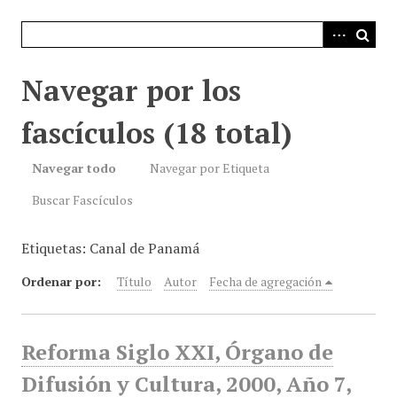
i
n
c
i
Navegar por los
p
a
fascículos (18 total)
l
Navegar todo
Navegar por Etiqueta
Buscar Fascículos
Etiquetas: Canal de Panamá
Ordenar por:
Título
Autor
Fecha de agregación
Reforma Siglo XXI, Órgano de
Difusión y Cultura, 2000, Año 7,