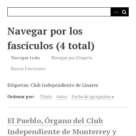
i
n
c
i
Navegar por los
p
a
fascículos (4 total)
l
Navegar todo
Navegar por Etiqueta
Buscar Fascículos
Etiquetas: Club Independiente de Linares
Ordenar por:
Título
Autor
Fecha de agregación
El Pueblo, Órgano del Club
Independiente de Monterrey y