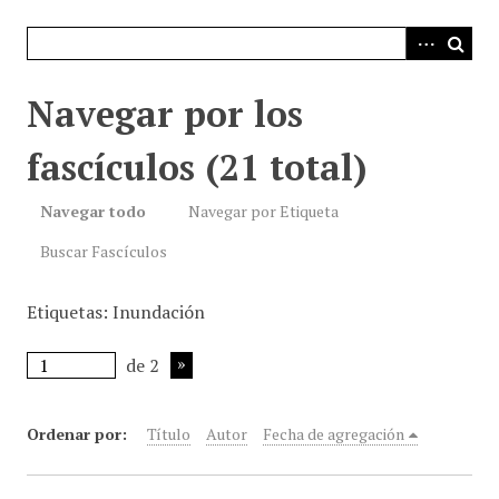
i
n
c
i
Navegar por los
p
a
fascículos (21 total)
l
Navegar todo
Navegar por Etiqueta
Buscar Fascículos
Etiquetas: Inundación
de 2
Ordenar por:
Título
Autor
Fecha de agregación