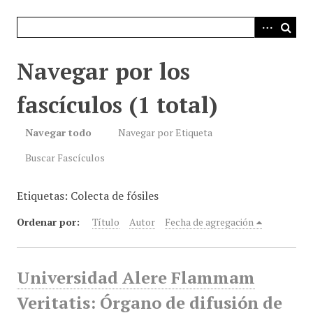
i
n
c
i
Navegar por los
p
a
fascículos (1 total)
l
Navegar todo
Navegar por Etiqueta
Buscar Fascículos
Etiquetas: Colecta de fósiles
Ordenar por:
Título
Autor
Fecha de agregación
Universidad Alere Flammam
Veritatis: Órgano de difusión de