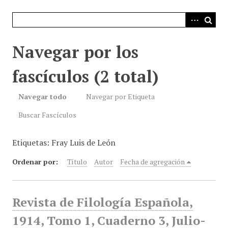
i
n
c
i
Navegar por los
p
a
fascículos (2 total)
l
Navegar todo
Navegar por Etiqueta
Buscar Fascículos
Etiquetas: Fray Luis de León
Ordenar por:
Título
Autor
Fecha de agregación
Revista de Filología Española,
1914, Tomo 1, Cuaderno 3, Julio-